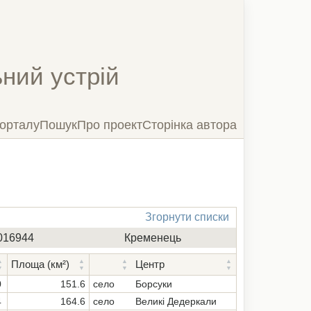
ний устрій
орталу
Пошук
Про проект
Сторінка автора
Згорнути списки
Згорнути список
016944
Кременець
Площа (км²)
Центр
Завантаження...
0
151.6
село
Борсуки
4
164.6
село
Великі Дедеркали