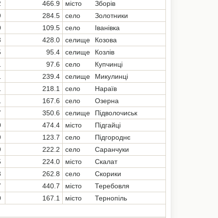
2
466.9
місто
Зборів
9
284.5
село
Золотники
0
109.5
село
Іванівка
3
428.0
селище
Козова
5
95.4
селище
Козлів
1
97.6
село
Купчинці
1
239.4
селище
Микулинці
1
218.1
село
Нараїв
1
167.6
село
Озерна
7
350.6
селище
Підволочиськ
0
474.4
місто
Підгайці
9
123.7
село
Підгороднє
9
222.2
село
Саранчуки
5
224.0
місто
Скалат
8
262.8
село
Скорики
7
440.7
місто
Теребовля
0
167.1
місто
Тернопіль