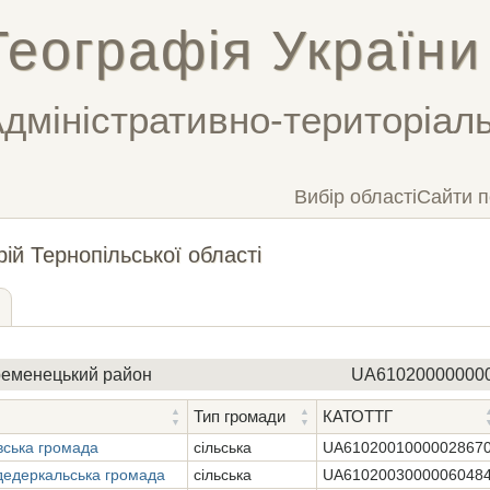
Географія України
дміністративно-територіаль
Вибір області
Сайти п
ій Тернопільської області
ременецький район
UA61020000000
Тип громади
КАТОТТГ
вська громада
сільська
UA6102001000002867
дедеркальська громада
сільська
UA6102003000006048