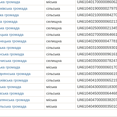
ька громада
міська
UA6104017000008606
ківська громада
сільська
UA6104019000002797
ька громада
сільська
UA6104021000008427
ка громада
селищна
UA6104023000006021
ька громада
селищна
UA6104025000002134
ецька громада
сільська
UA6104027000006466
нецька громада
селищна
UA6104029000004778
ька громада
сільська
UA6104031000005930
нська громада
сільська
UA6104033000009616
чиська громада
селищна
UA6104035000007824
ька громада
міська
UA6104037000006017
днянська громада
сільська
UA6104039000006661
ківська громада
сільська
UA6104041000006521
ька громада
міська
UA6104043000001830
вська громада
сільська
UA6104045000006446
влянська громада
міська
UA6104047000003820
льська громада
міська
UA6104049000003501