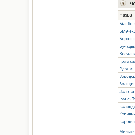
Чо
Назва
Білобо
Більче-
Борщів
Бучаць
Василь
Гримайл
Гусятин
Заводсь
Заліщи
Золотоп
Іване-П
Колинд
Копичи
Коропе
Мельни