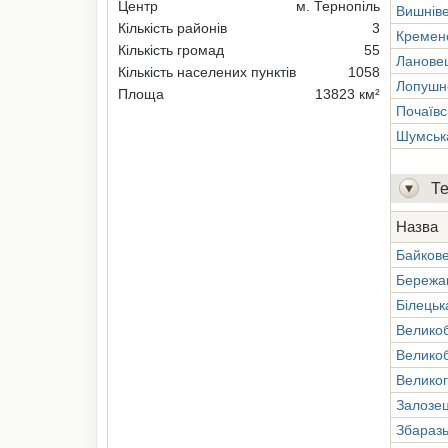
Центр
м. Тернопіль
Вишнів
Кількість районів
3
Кремен
Кількість громад
55
Ланове
Кількість населених пунктів
1058
Лопушн
Площа
13823 км²
Почаївс
Шумськ
Те
Назва
Байков
Бережа
Білецьк
Велико
Великоб
Великог
Залозе
Збаразь