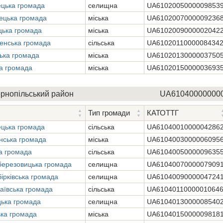
ецька громада
селищна
UA6102005000009853
ецька громада
міська
UA6102007000009236
цька громада
міська
UA6102009000002042
енська громада
сільська
UA6102011000008434
ька громада
міська
UA6102013000003750
а громада
міська
UA6102015000003693
рнопільський район
UA61040000000
Тип громади
КАТОТТГ
ецька громада
сільська
UA6104001000004286
нська громада
міська
UA6104003000006095
а громада
сільська
UA6104005000009635
березовицька громада
селищна
UA6104007000007909
ірківська громада
селищна
UA6104009000004724
аївська громада
сільська
UA6104011000001064
цька громада
селищна
UA6104013000008540
ка громада
міська
UA6104015000009818