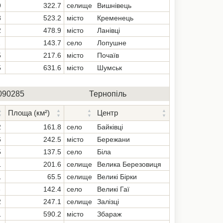
9
322.7
селище
Вишнівець
8
523.2
місто
Кременець
2
478.9
місто
Ланівці
2
143.7
село
Лопушне
5
217.6
місто
Почаїв
5
631.6
місто
Шумськ
090285
Тернопіль
Площа (км²)
Центр
2
161.8
село
Байківці
6
242.5
місто
Бережани
5
137.5
село
Біла
1
201.6
селище
Велика Березовиця
1
65.5
селище
Великі Бірки
6
142.4
село
Великі Гаї
2
247.1
селище
Залізці
1
590.2
місто
Збараж