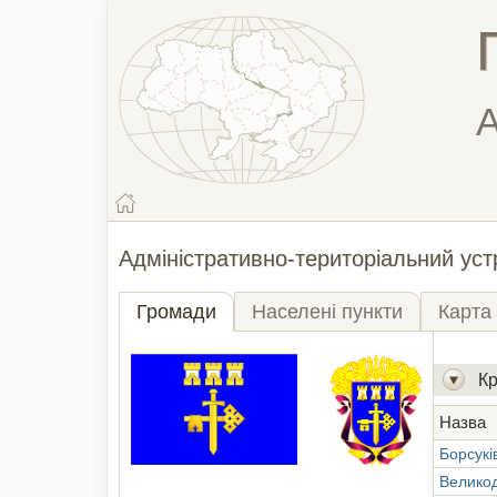
А
Адміністративно-територіальний устр
Громади
Населені пункти
Карта
К
Назва
Борсукі
Велико