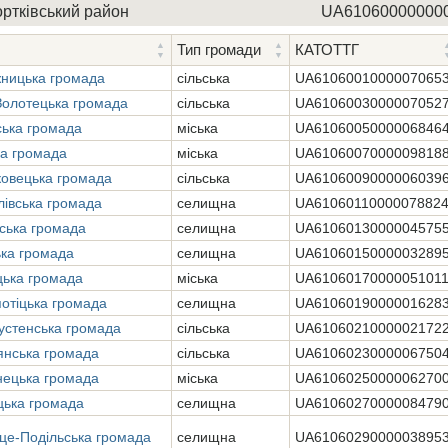
ртківський район
UA61060000000
Тип громади
КАТОТТГ
жницька громада
сільська
UA6106001000007065
Золотецька громада
сільська
UA6106003000007052
ська громада
міська
UA6106005000006846
ка громада
міська
UA6106007000009818
ковецька громада
сільська
UA6106009000006039
івська громада
селищна
UA6106011000007882
ська громада
селищна
UA6106013000004575
ка громада
селищна
UA6106015000003289
цька громада
міська
UA6106017000005101
отіцька громада
селищна
UA6106019000001628
устенська громада
сільська
UA6106021000002172
янська громада
сільська
UA6106023000006750
нецька громада
міська
UA6106025000006270
цька громада
селищна
UA6106027000008479
це-Подільська громада
селищна
UA6106029000003895