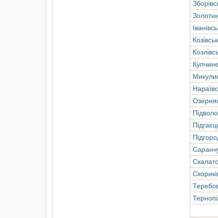
Зборівс
Золотни
Іванівс
Козівсь
Козлівс
Купчин
Микули
Нараївс
Озерня
Підволо
Підгаєц
Підгоро
Саранчу
Скалатс
Скорикі
Теребо
Тернопі