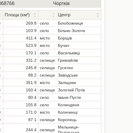
068766
Чортків
Площа (км²)
Центр
3
269.8
село
Білобожниця
7
103.9
село
Більче-Золоте
4
411.4
місто
Борщів
8
523.9
місто
Бучач
6
170.1
село
Васильківці
4
331.2
селище
Гримайлів
5
245.8
селище
Гусятин
5
88.2
селище
Заводське
1
351.9
місто
Заліщики
3
160.4
селище
Золотий Потік
2
80.4
село
Іване-Пусте
4
155.8
село
Колиндяни
0
171.0
місто
Копичинці
0
87.1
селище
Коропець
Мельниця-
3
244.4
селище
Подільська