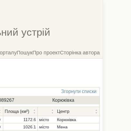
ний устрій
орталу
Пошук
Про проект
Сторінка автора
Згорнути списки
Згорнути список
089267
Корюківка
Площа (км²)
Центр
Завантаження...
9
1172.6
місто
Корюківка
0
1026.1
місто
Мена