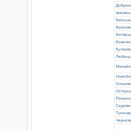
Добрян
Іванівс
Киїнськ
Киселів
Кіптівс
Козеле
Куликів
Любець
Михайл
Новобіл
Олишів
Остерс
Ріпкинс
Седнівс
Тупичів
Чернігі