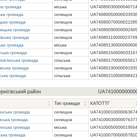
ка громада
міська
UA7408003000004071
ька громада
селищна
UA7408005000003393
цька громада
селищна
UA7408007000002228
вицька громада
селищна
UA7408009000009240
вська громада
селищна
UA7408011000002374
ька громада
міська
UA7408013000006060
ська громада
селищна
UA7408015000003316
ов’янська громада
сільська
UA7408017000005561
вська громада
селищна
UA7408019000009193
ська громада
сільська
UA7408021000009842
рнігівський район
UA74100000000
Тип громади
КАТОТТГ
янська громада
селищна
UA7410001000006367
вська громада
селищна
UA7410003000007637
янська громада
міська
UA7410005000001955
ська громада
селищна
UA7410007000005781