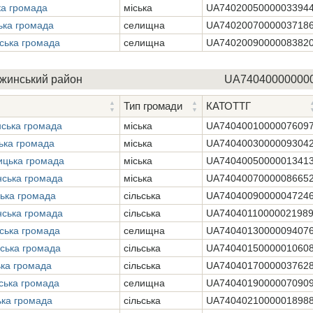
ка громада
міська
UA7402005000003394
ька громада
селищна
UA7402007000003718
ська громада
селищна
UA7402009000008382
жинський район
UA74040000000
Тип громади
КАТОТТГ
ська громада
міська
UA7404001000007609
ька громада
міська
UA7404003000009304
ицька громада
міська
UA7404005000001341
нська громада
міська
UA7404007000008665
ська громада
сільська
UA7404009000004724
нська громада
сільська
UA7404011000002198
ська громада
селищна
UA7404013000009407
ська громада
сільська
UA7404015000001060
ька громада
сільська
UA7404017000003762
ська громада
селищна
UA7404019000007090
ька громада
сільська
UA7404021000001898