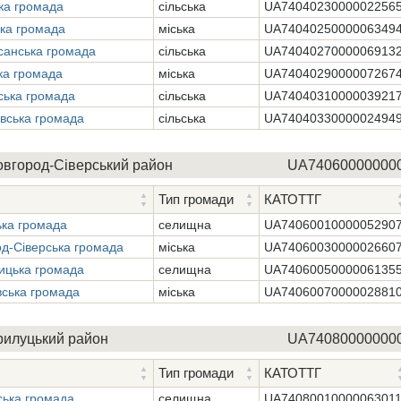
ка громада
сільська
UA7404023000002256
ка громада
міська
UA7404025000006349
санська громада
сільська
UA7404027000006913
ка громада
міська
UA7404029000007267
ська громада
сільська
UA7404031000003921
вська громада
сільська
UA7404033000002494
вгород-Сіверський район
UA74060000000
Тип громади
КАТОТТГ
ька громада
селищна
UA7406001000005290
д-Сіверська громада
міська
UA7406003000002660
ицька громада
селищна
UA7406005000006135
ська громада
міська
UA7406007000002881
рилуцький район
UA74080000000
Тип громади
КАТОТТГ
ська громада
селищна
UA7408001000006301