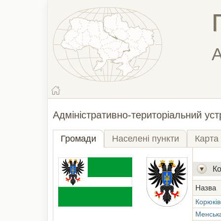
А
Адміністративно-територіальний устр
Громади
Населені пункти
Карта
Ко
Назва
Корюків
Менськ