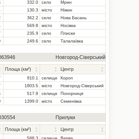
5
332.0
село
Мрин
4
130.3
місто
Ніжин
2
362.2
село
Нова Басань
4
569.8
місто
Носівка
7
235.9
село
Плиски
9
249.6
село
Талалаївка
063946
Новгород-Сіверський
Площа (км²)
Центр
7
910.1
селище
Короп
7
1803.5
місто
Новгород-Сіверський
5
517.8
селище
Понорниця
0
1399.0
місто
Семенівка
030554
Прилуки
Площа (км²)
Центр
1
588.3
селище
Варва