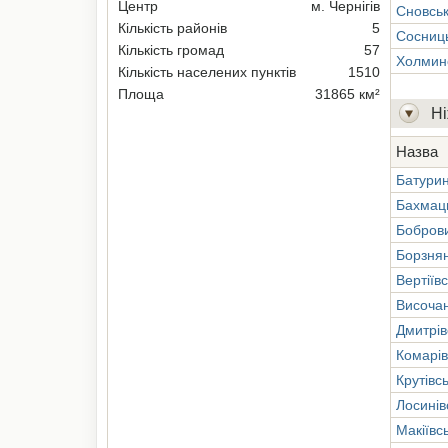
Центр
м. Чернігів
Сновсь
Кількість районів
5
Сосниц
Кількість громад
57
Холмин
Кількість населених пунктів
1510
Площа
31865 км²
Ні
Назва
Батурин
Бахмац
Бобров
Борзня
Вертіїв
Височа
Дмитрів
Комарів
Крутівс
Лосинів
Макіївс