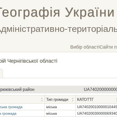
Географія України
дміністративно-територіаль
Вибір області
Сайти п
ій Чернігівської області
рюківський район
UA74020000000
Тип громади
КАТОТТГ
ська громада
міська
UA7402001000001044
а громада
міська
UA7402003000006934