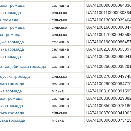
ська громада
селищна
UA7410009000006433
ька громада
сільська
UA7410011000003036
а громада
сільська
UA7410013000003940
ська громада
сільська
UA7410015000009084
ька громада
сільська
UA7410017000004359
цька громада
селищна
UA7410019000008645
ська громада
селищна
UA7410021000005339
ка громада
селищна
UA7410023000006804
о-Коцюбинська громада
селищна
UA7410025000003829
оуська громада
сільська
UA7410027000004974
ська громада
селищна
UA7410029000008477
ька громада
міська
UA7410031000009159
ька громада
селищна
UA7410033000002908
ька громада
селищна
UA7410035000007516
ська громада
сільська
UA7410037000004196
вська громада
міська
UA7410039000007342