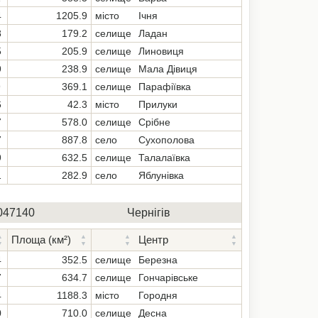
4
1205.9
місто
Ічня
8
179.2
селище
Ладан
5
205.9
селище
Линовиця
9
238.9
селище
Мала Дівиця
9
369.1
селище
Парафіївка
6
42.3
місто
Прилуки
7
578.0
селище
Срібне
7
887.8
село
Сухополова
9
632.5
селище
Талалаївка
1
282.9
село
Яблунівка
047140
Чернігів
Площа (км²)
Центр
4
352.5
селище
Березна
7
634.7
селище
Гончарівське
4
1188.3
місто
Городня
0
710.0
селище
Десна