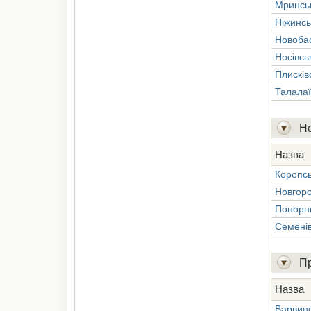
Мринсь
Ніжинсь
Новоба
Носівсь
Плисків
Талалаї
Но
Назва
Коропс
Новгоро
Понорн
Семенів
П
Назва
Варвин