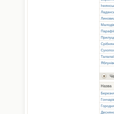
Ічнянсь
Ладанс
Линови
Малоді
Парафії
Прилуц
Срібнян
Сухопол
Талалаї
Яблунів
Че
Назва
Березн
Гончарі
Городн
Деснян