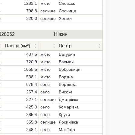
4
1283.1
місто
Сновськ
6
798.8
селище
Сосниця
0
320.3
селище
Холми
028062
Ніжин
Площа (км²)
Центр
7
437.5
місто
Батурин
2
720.9
місто
Бахмач
3
1055.5
місто
Бобровиця
2
538.1
місто
Борзна
6
678.4
село
Вертіївка
9
267.4
село
Високе
6
327.1
селище
Дмитрівка
8
425.0
село
Комарівка
8
285.4
село
Крути
9
355.8
селище
Лосинівка
8
248.1
село
Макіївка