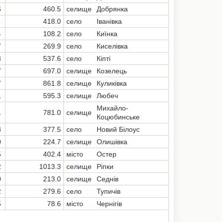
6
460.5
селище
Добрянка
4
418.0
село
Іванівка
4
108.2
село
Киїнка
7
269.9
село
Киселівка
3
537.6
село
Кіпті
7
697.0
селище
Козелець
7
861.8
селище
Куликівка
1
595.3
селище
Любеч
Михайло-
1
781.0
селище
Коцюбинське
8
377.5
село
Новий Білоус
0
224.7
селище
Олишівка
5
402.4
місто
Остер
2
1013.3
селище
Ріпки
0
213.0
селище
Седнів
2
279.6
село
Тупичів
5
78.6
місто
Чернігів