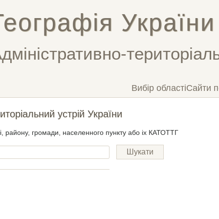
Географія України
дміністративно-територіаль
Вибір області
Сайти п
иторіальний устрій України
ті, району, громади, населенного пункту або іх КАТОТТГ
Шукати