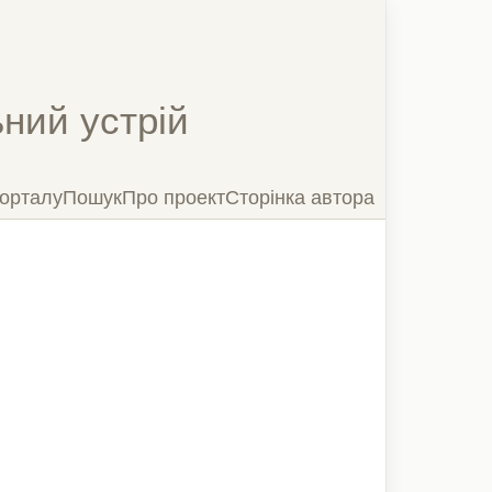
ний устрій
орталу
Пошук
Про проект
Сторінка автора