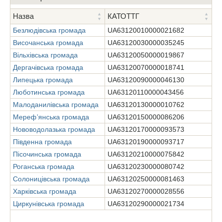
Назва
КАТОТТГ
Безлюдівська громада
UA63120010000021682
Височанська громада
UA63120030000035245
Вільхівська громада
UA63120050000019867
Дергачівська громада
UA63120070000018741
Липецька громада
UA63120090000046130
Люботинська громада
UA63120110000043456
Малоданилівська громада
UA63120130000010762
Мереф’янська громада
UA63120150000086206
Нововодолазька громада
UA63120170000093573
Південна громада
UA63120190000093717
Пісочинська громада
UA63120210000075842
Роганська громада
UA63120230000080742
Солоницівська громада
UA63120250000081463
Харківська громада
UA63120270000028556
Циркунівська громада
UA63120290000021734