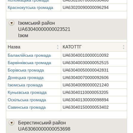
Краснокутська громада
UA63020090000096294
Ізюмський район
UA63040000000023521
Ізюм
Назва
КАТОТТГ
Балаклійська громада
UA63040010000010092
Барвінківська громада
UA63040030000052515
Борівська громада
UA63040050000042831
Донецька громада
UA63040070000092606
Ізюмська громада
UA63040090000021240
Куньєвська громада
UA63040110000053205
Оскільська громада
UA63040130000098894
Савинська громада
UA63040150000053402
Берестинський район
UA63060000000053698