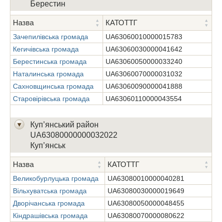
Берестин
Назва
КАТОТТГ
Зачепилівська громада
UA63060010000015783
Кегичівська громада
UA63060030000041642
Берестинська громада
UA63060050000033240
Наталинська громада
UA63060070000031032
Сахновщинська громада
UA63060090000041888
Старовірівська громада
UA63060110000043554
Куп’янський район
UA63080000000032022
Куп’янськ
Назва
КАТОТТГ
Великобурлуцька громада
UA63080010000040281
Вільхуватська громада
UA63080030000019649
Дворічанська громада
UA63080050000048455
Кіндрашівська громада
UA63080070000080622