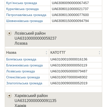
Куп’янська громада
UA63080090000067457
Згорнути список
Курилівська громада
UA63080110000021737
Петропавлівська громада
UA63080130000077600
Шевченківська громада
UA63080150000094794
Завантаження...
Лозівський район
UA63100000000059237
Лозова
Назва
КАТОТТГ
Біляївська громада
UA63100010000016136
Близнюківська громада
UA63100030000050119
Лозівська громада
UA63100050000079487
Олексіївська громада
UA63100070000048302
Златопільська громада
UA63100090000052019
Харківський район
UA63120000000091135
Харків