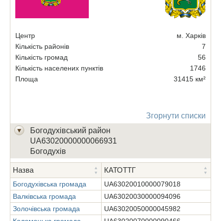
Центр
м. Харків
Кількість районів
7
Кількість громад
56
Кількість населених пунктів
1746
Площа
31415 км²
Згорнути списки
Богодухівський район
UA63020000000066931
Богодухів
Назва
КАТОТТГ
Богодухівська громада
UA63020010000079018
Валківська громада
UA63020030000094096
Золочівська громада
UA63020050000045982
Коломацька громада
UA63020070000090466